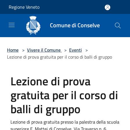
Salta al contenuto principale
Regione Veneto
Comune di Conselve
Home
>
Vivere il Comune
>
Eventi
>
Lezione di prova gratuita per il corso di balli di gruppo
Lezione di prova
gratuita per il corso di
balli di gruppo
Lezione di prova gratuita presso la palestra della scuola
superiore E. Mattei di Conselve, Via Traverso n. 6