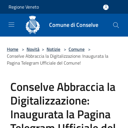
Salta al contenuto principale
Regione Veneto
Comune di Conselve
Home
>
Novità
>
Notizie
>
Comune
>
Conselve Abbraccia la Digitalizzazione: Inaugurata la
Pagina Telegram Ufficiale del Comune!
Conselve Abbraccia la
Digitalizzazione:
Inaugurata la Pagina
Telegram Ufficiale del