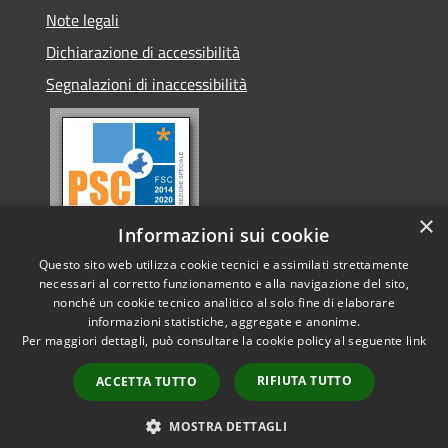
Note legali
Dichiarazione di accessibilità
Segnalazioni di inaccessibilità
×
Informazioni sui cookie
Questo sito web utilizza cookie tecnici e assimilati strettamente
necessari al corretto funzionamento e alla navigazione del sito,
nonché un cookie tecnico analitico al solo fine di elaborare
informazioni statistiche, aggregate e anonime.
RSS
Copyright © 2026 • Comune di
Per maggiori dettagli, può consultare la cookie policy al seguente
link
Accessibilità
Conselve • Powered by
Privacy
Municipium
Accesso
•
RIFIUTA TUTTO
ACCETTA TUTTO
Cookie
redazione
Mappa del sito
MOSTRA DETTAGLI