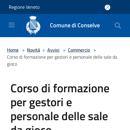
Salta al contenuto principale
Regione Veneto
Comune di Conselve
Home
>
Novità
>
Avvisi
>
Commercio
>
Corso di formazione per gestori e personale delle sale da
gioco
Corso di formazione
per gestori e
personale delle sale
da gioco