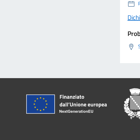
Dichi
Prob