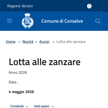
Salta al contenuto principale
Regione Veneto
Comune di Conselve
Home
>
Novità
>
Avvisi
>
Lotta alle zanzare
Lotta alle zanzare
Anno 2026
Data :
4 maggio 2026
Condividi
Vedi azioni