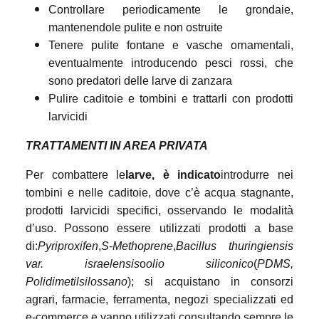
Controllare periodicamente le grondaie,
mantenendole pulite e non ostruite
Tenere pulite fontane e vasche ornamentali,
eventualmente introducendo pesci rossi, che
sono predatori delle larve di zanzara
Pulire caditoie e tombini e trattarli con prodotti
larvicidi
TRATTAMENTI IN AREA PRIVATA
Per combattere le
larve, è indicato
introdurre nei
tombini e nelle caditoie, dove c’è acqua stagnante,
prodotti larvicidi specifici, osservando le modalità
d’uso. Possono essere utilizzati prodotti a base
di:
Pyriproxifen
,
S-Methoprene
,
Bacillus thuringiensis
var. israelensis
o
olio siliconico
(
PDMS,
Polidimetilsilossano
); si acquistano in consorzi
agrari, farmacie, ferramenta, negozi specializzati ed
e-commerce e vanno utilizzati consultando sempre le