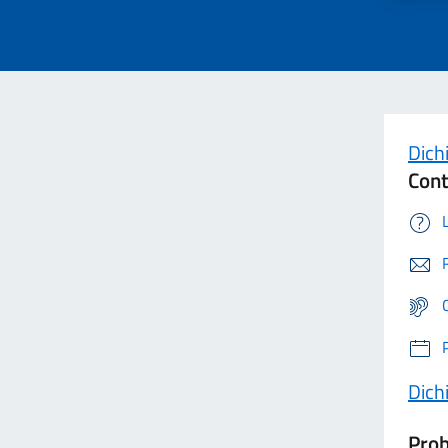
Dichi
Cont
Dichi
Prob