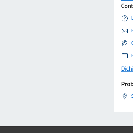
Cont
Dichi
Prob