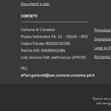
Documenti e dati
CONTATTI
Comune di Conselve
Prenotaz
Piazza Settembre XX, 32 - 35026 - (PD)
Segnalazi
Codice Fiscale: 80009330285
Leggi le 
Partita IVA: 00699940284
Richiesta
Cod. Univoco Fatt. elettronica: UF9YOD
PEC:
affari.generali@pec.comune.conselve.pd.it
Email:
segreteria@comune.conselve.pd.it
Questo sito 
Centralino Unico: +39 049 9596511
alla navig