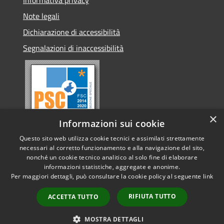
Note legali
Dichiarazione di accessibilità
Segnalazioni di inaccessibilità
×
Informazioni sui cookie
Questo sito web utilizza cookie tecnici e assimilati strettamente
necessari al corretto funzionamento e alla navigazione del sito,
nonché un cookie tecnico analitico al solo fine di elaborare
informazioni statistiche, aggregate e anonime.
RSS
Copyright © 2026 • Comune di
Per maggiori dettagli, può consultare la cookie policy al seguente
link
Accessibilità
Conselve • Powered by
Privacy
Municipium
Accesso
•
RIFIUTA TUTTO
ACCETTA TUTTO
Cookie
redazione
Mappa del sito
MOSTRA DETTAGLI