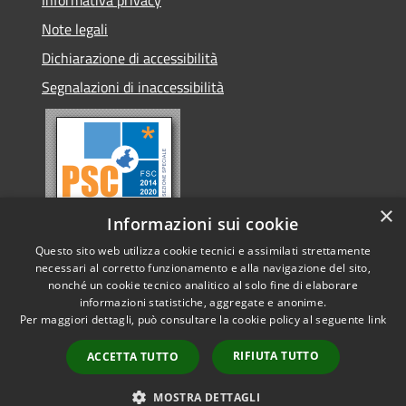
Note legali
Dichiarazione di accessibilità
Segnalazioni di inaccessibilità
×
Informazioni sui cookie
Questo sito web utilizza cookie tecnici e assimilati strettamente
necessari al corretto funzionamento e alla navigazione del sito,
nonché un cookie tecnico analitico al solo fine di elaborare
informazioni statistiche, aggregate e anonime.
RSS
Copyright © 2026 • Comune di
Per maggiori dettagli, può consultare la cookie policy al seguente
link
Accessibilità
Conselve • Powered by
Privacy
Municipium
Accesso
•
RIFIUTA TUTTO
ACCETTA TUTTO
Cookie
redazione
Mappa del sito
MOSTRA DETTAGLI