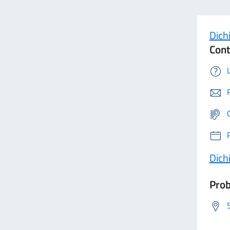
Dichi
Cont
Dichi
Prob