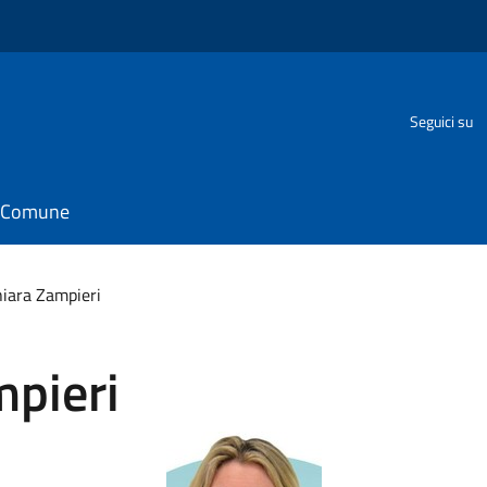
Seguici su
il Comune
iara Zampieri
mpieri