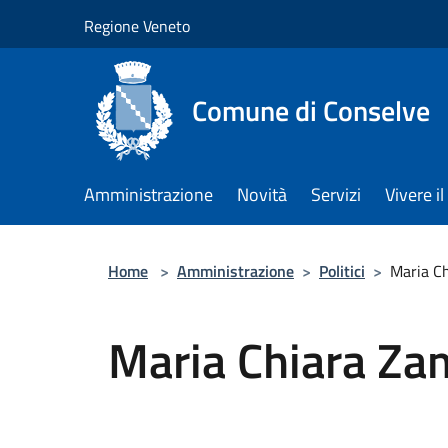
Salta al contenuto principale
Regione Veneto
Comune di Conselve
Amministrazione
Novità
Servizi
Vivere 
Home
>
Amministrazione
>
Politici
>
Maria Ch
Maria Chiara Za