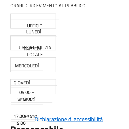
ORARI DI RICEVIMENTO AL PUBBLICO
UFFICIO
LUNEDÌ
UFFICIO POLIZIA
MARTEDÌ
LOCALE
MERCOLEDÌ
GIOVEDÌ
09:00 –
12:00
VENERDÌ
17:00-
SABATO
Dichiarazione di accessibilità
19:00