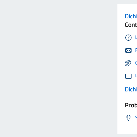
Dichi
Cont
Dichi
Prob