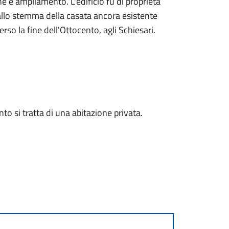
one e ampliamento. L'edificio fu di proprietà
allo stemma della casata ancora esistente
verso la fine dell'Ottocento, agli Schiesari.
to si tratta di una abitazione privata.