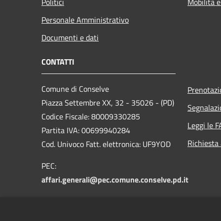
Politici
Mobilità e
Personale Amministrativo
Documenti e dati
CONTATTI
Comune di Conselve
Prenotaz
Piazza Settembre XX, 32 - 35026 - (PD)
Segnalazi
Codice Fiscale: 80009330285
Leggi le 
Partita IVA: 00699940284
Richiesta
Cod. Univoco Fatt. elettronica: UF9YOD
PEC:
affari.generali@pec.comune.conselve.pd.it
Email:
segreteria@comune.conselve.pd.it