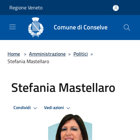
Salta al contenuto principale
Regione Veneto
Comune di Conselve
Home
>
Amministrazione
>
Politici
>
Stefania Mastellaro
Stefania Mastellaro
Condividi
Vedi azioni