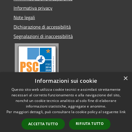
Informativa privacy
Note legali
Dichiarazione di accessibilità
Segnalazioni di inaccessibilità
×
Informazioni sui cookie
Questo sito web utilizza cookie tecnici e assimilati strettamente
necessari al corretto funzionamento e alla navigazione del sito,
nonché un cookie tecnico analitico al solo fine di elaborare
informazioni statistiche, aggregate e anonime.
RSS
Copyright © 2026 • Comune di
Per maggiori dettagli, può consultare la cookie policy al seguente
link
Accessibilità
Conselve • Powered by
Privacy
Municipium
Accesso
•
RIFIUTA TUTTO
ACCETTA TUTTO
Cookie
redazione