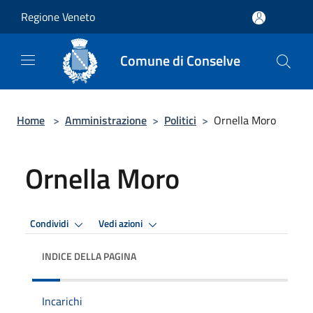
Salta al contenuto principale
Regione Veneto
Comune di Conselve
Home
>
Amministrazione
>
Politici
>
Ornella Moro
Ornella Moro
Condividi
Vedi azioni
INDICE DELLA PAGINA
Incarichi