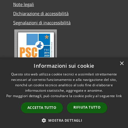
Note legali
Dichiarazione di accessibilità
Segnalazioni di inaccessibilità
×
Informazioni sui cookie
Questo sito web utilizza cookie tecnici e assimilati strettamente
necessari al corretto funzionamento e alla navigazione del sito,
nonché un cookie tecnico analitico al solo fine di elaborare
informazioni statistiche, aggregate e anonime.
RSS
Copyright © 2026 • Comune di
Per maggiori dettagli, può consultare la cookie policy al seguente
link
Accessibilità
Conselve • Powered by
Privacy
Municipium
Accesso
•
RIFIUTA TUTTO
ACCETTA TUTTO
Cookie
redazione
Mappa del sito
MOSTRA DETTAGLI