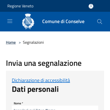
Salta al contenuto principale
Regione Veneto
Comune di Conselve
Home
>
Segnalazioni
Invia una segnalazione
Dichiarazione di accessibilità
Dati personali
Nome
*