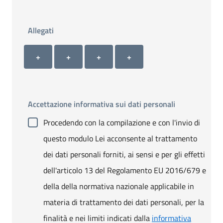
Allegati
Allegato 1
Allegato 2
Allegato 3
Allegato 4
+ Carica allegato 1
+ Carica allegato 2
+ Carica allegato 3
+ Carica allegato 4
+
+
+
+
Accettazione informativa sui dati personali
Procedendo con la compilazione e con l'invio di
questo modulo Lei acconsente al trattamento
dei dati personali forniti, ai sensi e per gli effetti
dell'articolo 13 del Regolamento EU 2016/679 e
della della normativa nazionale applicabile in
materia di trattamento dei dati personali, per la
finalità e nei limiti indicati dalla
informativa