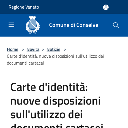
Salta al contenuto principale
Regione Veneto
Comune di Conselve
Home
>
Novità
>
Notizie
>
Carte d'identità: nuove disposizioni sull'utilizzo dei
documenti cartacei
Carte d'identità:
nuove disposizioni
sull'utilizzo dei
documenti cartacei