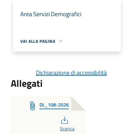
Area Servizi Demografici
VAI ALLA PAGINA
Dichiarazione di accessibilità
Allegati
DL_108-2026
PDF
Scarica